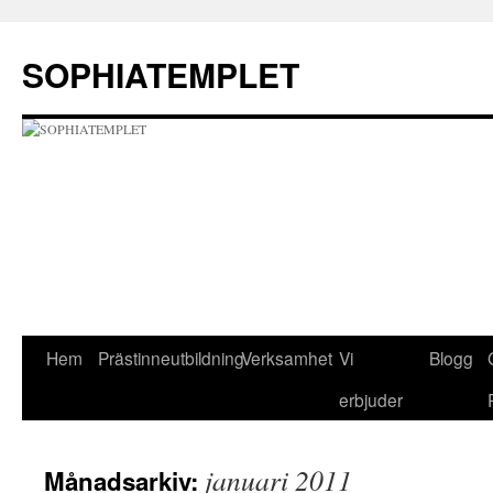
Hoppa
till
SOPHIATEMPLET
innehåll
Hem
Prästinneutbildning
Verksamhet
Vi
Blogg
erbjuder
januari 2011
Månadsarkiv: