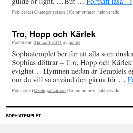
guide or light, …But …
Fortsätt läsa
→
för
Publicerat i
Okategoriserade
|
Kommentarer inaktiverade
Det
mörka
ljuset
Tro, Hopp och Kärlek
Postat den
3 januari, 2011
av
admin
Sophiatemplet ber för att alla som önsk
Sophias döttrar – Tro, Hopp och Kärlek
evighet… Hymnen nedan är Templets ege
om du vill så använd den gärna för …
F
för
Publicerat i
Okategoriserade
|
Kommentarer inaktiverade
Tro,
Hopp
och
Kärlek
SOPHIATEMPLET