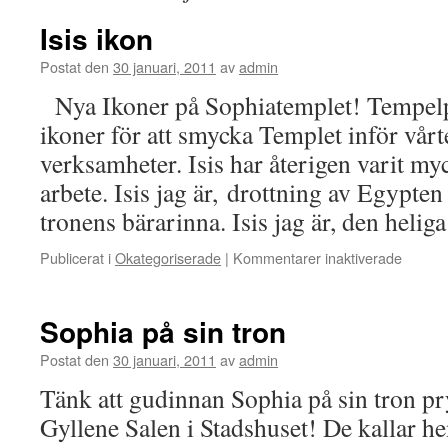
Isis ikon
Postat den
30 januari, 2011
av
admin
Nya Ikoner på Sophiatemplet! Tempelp
ikoner för att smycka Templet inför vår
verksamheter. Isis har återigen varit my
arbete. Isis jag är, drottning av Egypte
tronens bärarinna. Isis jag är, den heli
för
Publicerat i
Okategoriserade
|
Kommentarer inaktiverade
Isis
ikon
Sophia på sin tron
Postat den
30 januari, 2011
av
admin
Tänk att gudinnan Sophia på sin tron pr
Gyllene Salen i Stadshuset! De kallar h