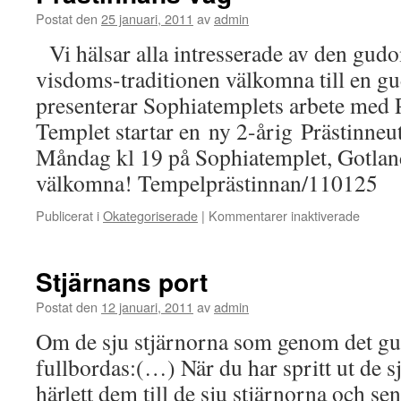
Postat den
25 januari, 2011
av
admin
Vi hälsar alla intresserade av den gud
visdoms-traditionen välkomna till en gu
presenterar Sophiatemplets arbete med 
Templet startar en ny 2-årig Prästinne
Måndag kl 19 på Sophiatemplet, Gotland
välkomna! Tempelprästinnan/110125
för
Publicerat i
Okategoriserade
|
Kommentarer inaktiverade
Prästi
väg
Stjärnans port
Postat den
12 januari, 2011
av
admin
Om de sju stjärnorna som genom det gu
fullbordas:(…) När du har spritt ut de s
härlett dem till de sju stjärnorna och se