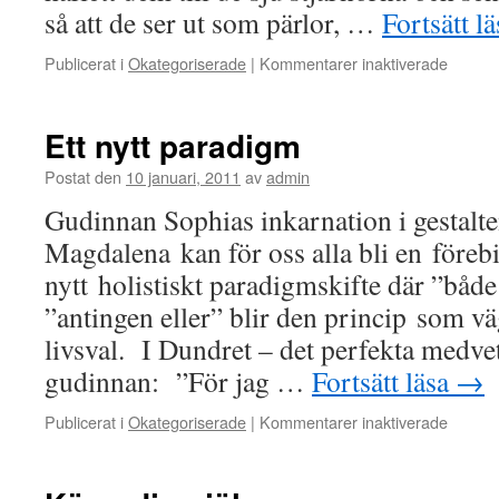
så att de ser ut som pärlor, …
Fortsätt l
för
Publicerat i
Okategoriserade
|
Kommentarer inaktiverade
Stjärn
port
Ett nytt paradigm
Postat den
10 januari, 2011
av
admin
Gudinnan Sophias inkarnation i gestalt
Magdalena kan för oss alla bli en förebil
nytt holistiskt paradigmskifte där ”både
”antingen eller” blir den princip som vä
livsval. I Dundret – det perfekta medvet
gudinnan: ”För jag …
Fortsätt läsa
→
för
Publicerat i
Okategoriserade
|
Kommentarer inaktiverade
Ett
nytt
paradi