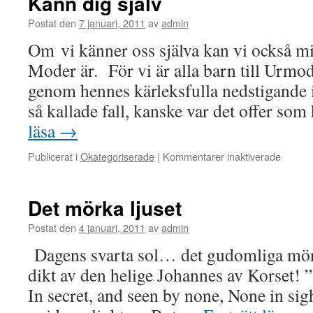
Känn dig själv
Postat den
7 januari, 2011
av
admin
Om vi känner oss själva kan vi också m
Moder är. För vi är alla barn till Urmo
genom hennes kärleksfulla nedstigande 
så kallade fall, kanske var det offer s
läsa
→
för
Publicerat i
Okategoriserade
|
Kommentarer inaktiverade
Känn
dig
själv
Det mörka ljuset
Postat den
4 januari, 2011
av
admin
Dagens svarta sol… det gudomliga mörk
dikt av den helige Johannes av Korset! ”
In secret, and seen by none, None in sig