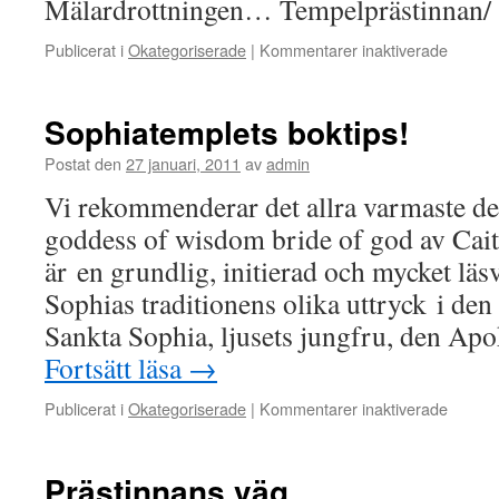
Mälardrottningen… Tempelprästinnan/
för
Publicerat i
Okategoriserade
|
Kommentarer inaktiverade
Sophia
på
sin
Sophiatemplets boktips!
tron
Postat den
27 januari, 2011
av
admin
Vi rekommenderar det allra varmaste d
goddess of wisdom bride of god av Cait
är en grundlig, initierad och mycket l
Sophias traditionens olika uttryck i de
Sankta Sophia, ljusets jungfru, den Ap
Fortsätt läsa
→
för
Publicerat i
Okategoriserade
|
Kommentarer inaktiverade
Sophia
boktips
Prästinnans väg