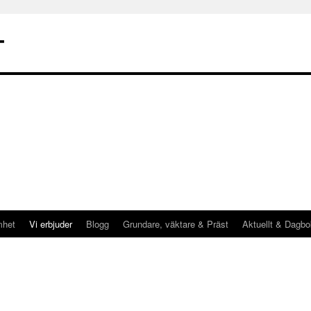
T
mhet
Vi erbjuder
Blogg
Grundare, väktare & Präst
Aktuellt & Dagbo