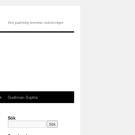
Den gudomligt feminina visdomsvägen
k
Gudinnan Sophia
Sök