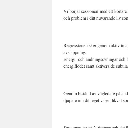
Vi börjar sessionen med ett kortare 
och problem i ditt nuvarande liv so
Regressionen sker genom aktiv imag
avslappning.
Energi- och andningsövningar och he
energiflödet samt aktivera de subtil
Genom bistånd av vägledare på andr
djupare in i ditt eget väsen likväl so
Sessionen tar ca 2. timmar och det är