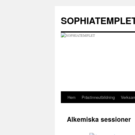
Hoppa
till
SOPHIATEMPLE
innehåll
Hem
Prästinneutbildning
Verksa
Alkemiska sessioner