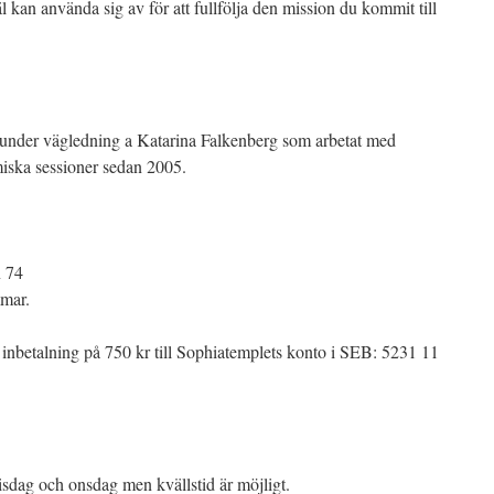
äl kan använda sig av för att fullfölja den mission du kommit till
 under vägledning a Katarina Falkenberg som arbetat med
iska sessioner sedan 2005.
n 74
mmar.
inbetalning på 750 kr till Sophiatemplets konto i SEB: 5231 11
sdag och onsdag men kvällstid är möjligt.