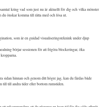
samtal kring vad som just nu är aktuellt för dig och vilka mönster
m du önskar komma till rätta med och lösa ut.
ination, som är en guidad visualiseringsteknink under djup
alning börjar sessionen för att frigöra blockeringar, öka
a kropparna.
a sidan hinnan och genom ditt högre jag, kan du färdas både
m till till andra tider eller bortom rumstiden.
 att rekommendera att du planerar en lugn tid för dig själv efteråt