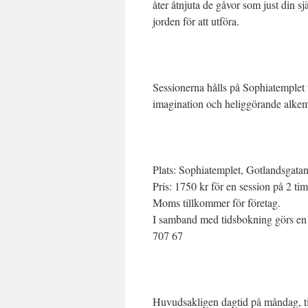
åter åtnjuta de gåvor som just din sj
jorden för att utföra.
Sessionerna hålls på Sophiatemplet
imagination och heliggörande alkem
Plats: Sophiatemplet, Gotlandsgata
Pris: 1750 kr för en session på 2 ti
Moms tillkommer för företag.
I samband med tidsbokning görs en 
707 67
Huvudsakligen dagtid på måndag, ti