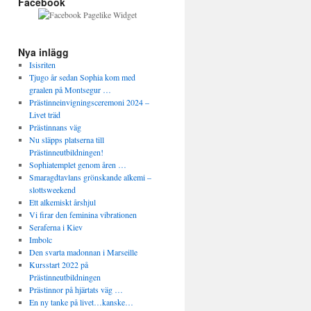
Facebook
Nya inlägg
Isisriten
Tjugo år sedan Sophia kom med
graalen på Montsegur …
Prästinneinvigningsceremoni 2024 –
Livet träd
Prästinnans väg
Nu släpps platserna till
Prästinneutbildningen!
Sophiatemplet genom åren …
Smaragdtavlans grönskande alkemi –
slottsweekend
Ett alkemiskt årshjul
Vi firar den feminina vibrationen
Seraferna i Kiev
Imbolc
Den svarta madonnan i Marseille
Kursstart 2022 på
Prästinneutbildningen
Prästinnor på hjärtats väg …
En ny tanke på livet…kanske…