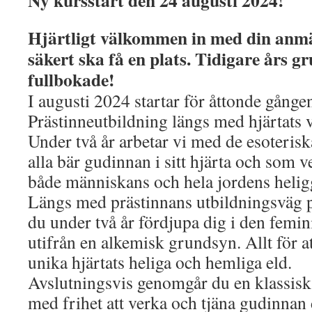
Ny kursstart den 24 augusti 2024!
Hjärtligt välkommen in med din anm
säkert ska få en plats. Tidigare års g
fullbokade!
I augusti 2024 startar för åttonde gånge
Prästinneutbildning längs med hjärtats 
Under två år arbetar vi med de esoteris
alla bär gudinnan i sitt hjärta och som v
både människans och hela jordens helig
Längs med prästinnans utbildningsväg p
du under två år fördjupa dig i den femi
utifrån en alkemisk grundsyn. Allt för at
unika hjärtats heliga och hemliga eld.
Avslutningsvis genomgår du en klassisk
med frihet att verka och tjäna gudinnan d