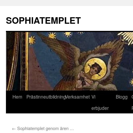
Hoppa
till
SOPHIATEMPLET
innehåll
Hem
Prästinneutbildning
Verksamhet
Vi
Blogg
erbjuder
←
Sophiatemplet genom åren …