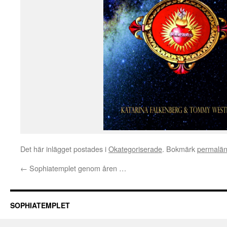
Det här inlägget postades i
Okategoriserade
. Bokmärk
permalä
←
Sophiatemplet genom åren …
SOPHIATEMPLET