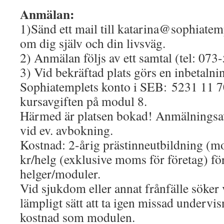
Anmälan:
1)Sänd ett mail till katarina@sophiatemp
om dig själv och din livsväg.
2) Anmälan följs av ett samtal (tel: 07
3) Vid bekräftad plats görs en inbetalnin
Sophiatemplets konto i SEB: 5231 11 7
kursavgiften på modul 8.
Härmed är platsen bokad! Anmälningsavg
vid ev. avbokning.
Kostnad: 2-årig prästinneutbildning (m
kr/helg (exklusive moms för företag) för
helger/moduler.
Vid sjukdom eller annat frånfälle söker
lämpligt sätt att ta igen missad undervi
kostnad som modulen.