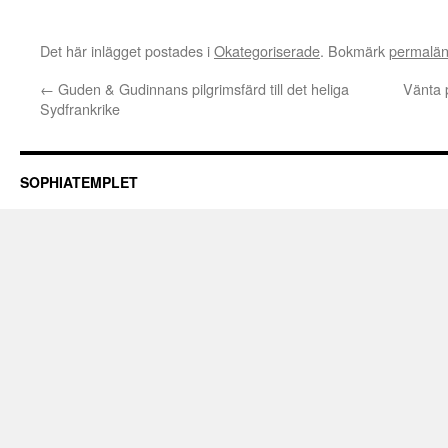
Det här inlägget postades i
Okategoriserade
. Bokmärk
permalä
←
Guden & Gudinnans pilgrimsfärd till det heliga
Vänta 
Sydfrankrike
SOPHIATEMPLET