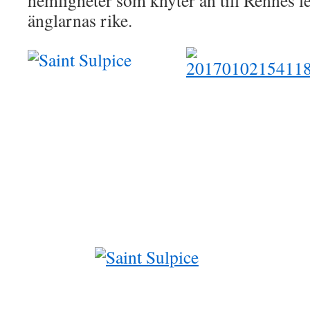
hemligheter som knyter an till Rennes l
änglarnas rike.