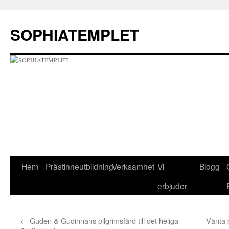
Hoppa
till
SOPHIATEMPLET
innehåll
Hem
Prästinneutbildning
Verksamhet
Vi
Blogg
erbjuder
←
Guden & Gudinnans pilgrimsfärd till det heliga
Vänta 