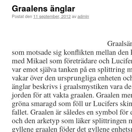
Graalens änglar
Postat den
11 september, 2012
av
admin
Graalsän
som motsade sig konflikten mellan den k
med Mikael som företrädare och Lucife
var emot själva tanken på en splittring 
vakar över den ursprungliga enheten oc
änglar beskrivs i graalsmystiken vara d
jorden för att vakta graalen. Graalen me
gröna smaragd som föll ur Lucifers sk
fallet. Graalen är således en symbol för
och den arketyp som läker splittringen m
gyllene graalen föder det gyllene enhe