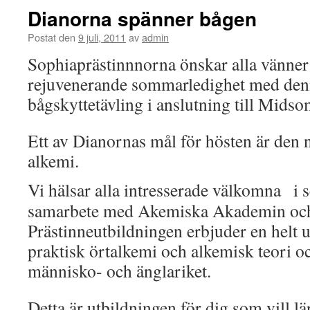
Dianorna spänner bågen
Postat den
9 juli, 2011
av
admin
Sophiaprästinnnorna önskar alla vänner
rejuvenerande sommarledighet med denn
bågskyttetävling i anslutning till Mid
Ett av Dianornas mål för hösten är den 
alkemi.
Vi hälsar alla intresserade välkomna i s
samarbete med Akemiska Akademin oc
Prästinneutbildningen erbjuder en helt u
praktisk örtalkemi och alkemisk teori oc
människo- och änglariket.
Detta är utbildningen för dig som vill l