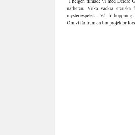
I helgen filmade vi med Deidre Gej
närheten. Vilka vackra eteriska 
mysteriespelet… Vår förhoppning är
Om vi får fram en bra projektor förs