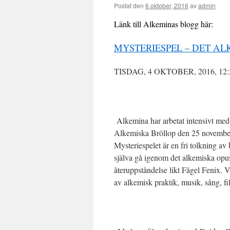
Postat den
6 oktober, 2016
av
admin
Länk till Alkeminas blogg här:
MYSTERIESPEL – DET A
TISDAG, 4 OKTOBER, 2016, 12:
Alkemina har arbetat intensivt me
Alkemiska Bröllop den 25 november
Mysteriespelet är en fri tolkning a
själva gå igenom
det alkemiska opus
återuppståndelse likt Fågel Fenix.
V
av alkemisk praktik, musik, sång, f