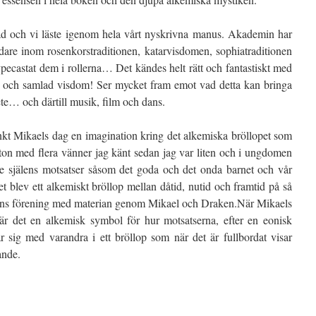
ad och vi läste igenom hela vårt nyskrivna manus. Akademin har
edare inom rosenkorstraditionen, katarvisdomen, sophiatraditionen
ecastat dem i rollerna… Det kändes helt rätt och fantastiskt med
 och samlad visdom! Ser mycket fram emot vad detta kan bringa
ete… och därtill musik, film och dans.
kt Mikaels dag en imagination kring det alkemiska bröllopet som
ton med flera vänner jag känt sedan jag var liten och i ungdomen
 själens motsatser såsom det goda och det onda barnet och vår
 blev ett
alkemiskt bröllop mellan dåtid, nutid och framtid på så
ens förening med materian genom Mikael och Draken.När Mikaels
är det en alkemisk symbol för hur motsatserna, efter en eonisk
 sig med varandra i ett bröllop som när det är fullbordat visar
ande.