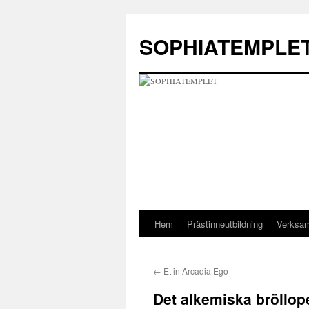
Hoppa
till
SOPHIATEMPLE
innehåll
Hem
Prästinneutbildning
Verksa
←
Et in Arcadia Ego
Det alkemiska bröllop