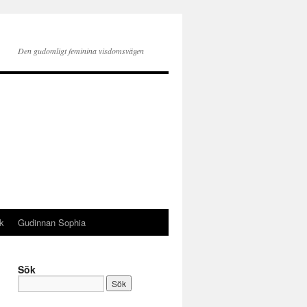
Den gudomligt feminina visdomsvägen
k
Gudinnan Sophia
Sök