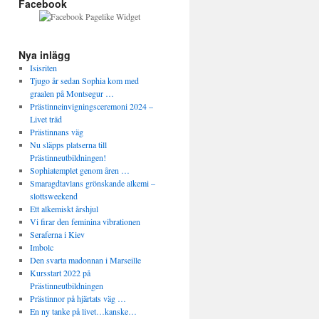
Facebook
Nya inlägg
Isisriten
Tjugo år sedan Sophia kom med
graalen på Montsegur …
Prästinneinvigningsceremoni 2024 –
Livet träd
Prästinnans väg
Nu släpps platserna till
Prästinneutbildningen!
Sophiatemplet genom åren …
Smaragdtavlans grönskande alkemi –
slottsweekend
Ett alkemiskt årshjul
Vi firar den feminina vibrationen
Seraferna i Kiev
Imbolc
Den svarta madonnan i Marseille
Kursstart 2022 på
Prästinneutbildningen
Prästinnor på hjärtats väg …
En ny tanke på livet…kanske…