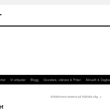
T
mhet
Vi erbjuder
Blogg
Grundare, väktare & Präst
Aktuellt & Dagbo
Initiationens essens på Hjärtats väg
→
et