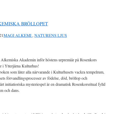
LKEMISKA BRÖLLOPET
21
MAGI ALKEMI
,
NATURENS LJUS
d Alkemiska Akademin inför höstens urpremiär på Rosenkors
 i Ytterjärna Kulturhus!
v boken som låter alla närvarande i Kulturhusets vackra tempelrum,
ets förvandlingsprocesser av födelse, död, bröllop och
årt initiatioriska mysteriespel är en dramatisk Rosenkorsritual fylld
ilm och dans.