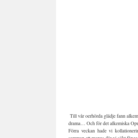
Till vår oerhörda glädje fann alkemi
drama… Och för det alkemiska Opu
Förra veckan hade vi kollationerin
samman ett manus där vi sökt fånga