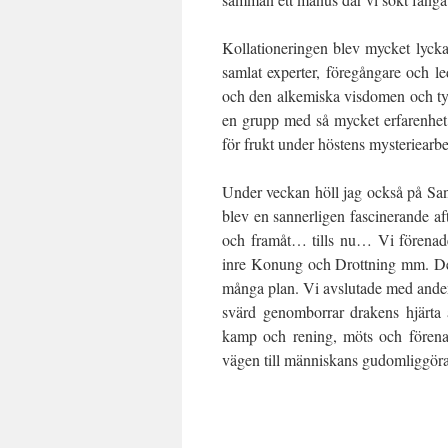
Kollationeringen blev mycket lyck
samlat experter, föregångare och l
och den alkemiska visdomen och typ
en grupp med så mycket erfarenhet
för frukt under höstens mysteriearb
Under veckan höll jag också på San
blev
en sannerligen fascinerande af
och framåt… tills nu… Vi förenade
inre Konung och Drottning mm. Det
många plan. Vi avslutade med and
svärd genomborrar drakens hjärta 
kamp och rening, möts och förenar
vägen till människans gudomliggör