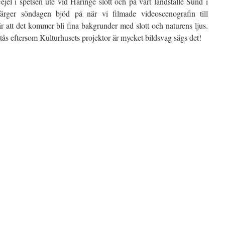
el i spetsen ute vid Häringe slott och på vårt landställe Sund i
färger söndagen bjöd på när vi filmade videoscenografin till
 att det kommer bli fina bakgrunder med slott och naturens ljus.
tås eftersom Kulturhusets projektor är mycket bildsvag sägs det!