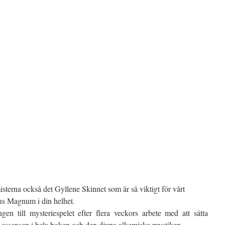
sterna också det Gyllene Skinnet som är så viktigt för vårt
s Magnum i din helhet.
gen till mysteriespelet efter flera veckors arbete med att sätta
 essensen i hela boken och den djupa alkemiska mystiken.