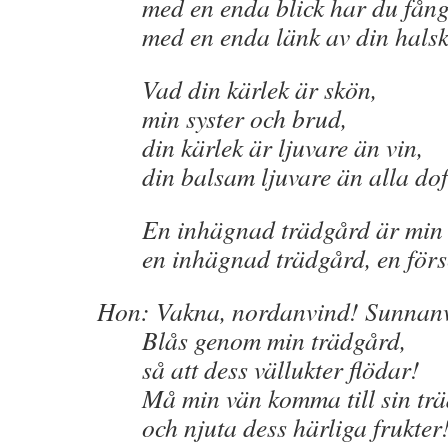
med en enda blick har du fångat
med en enda länk av din halsk
Vad din kärlek är skön,
min syster och brud,
din kärlek är ljuvare än vin,
din balsam ljuvare än alla doft
En inhägnad trädgård är min sy
en inhägnad trädgård, en förse
Hon: Vakna, nordanvind! Sunnanv
Blås genom min trädgård,
så att dess vällukter flödar!
Må min vän komma till sin trä
och njuta dess härliga frukter