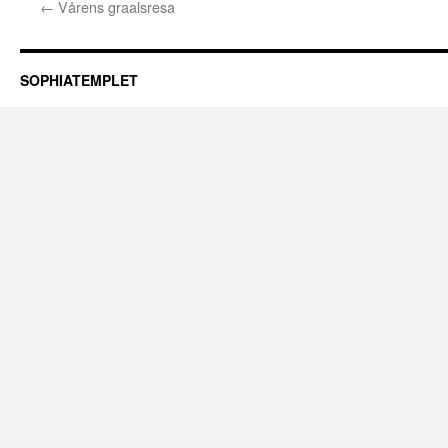
←
Vårens graalsresa
SOPHIATEMPLET