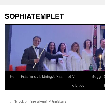
Hoppa
till
SOPHIATEMPLET
innehåll
Hem
Prästinneutbildning
Verksamhet
Vi
Blogg
erbjuder
←
Ny bok om inre alkemi! Människans