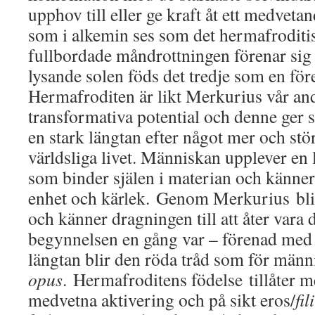
upphov till eller ge kraft åt ett medveta
som i alkemin ses som det hermafroditi
fullbordade måndrottningen förenar sig
lysande solen föds det tredje som en fö
Hermafroditen är likt Merkurius vår an
transformativa potential och denne ger s
en stark längtan efter något mer och stör
världsliga livet. Människan upplever en 
som binder själen i materian och känner 
enhet och kärlek. Genom Merkurius blir
och känner dragningen till att åter vara
begynnelsen en gång var – förenad med
längtan blir den röda tråd som för männ
opus
. Hermafroditens födelse tillåter 
medvetna aktivering och på sikt eros/
fi