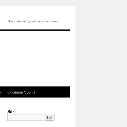
Den gudomligt feminina visdomsvägen
k
Gudinnan Sophia
Sök