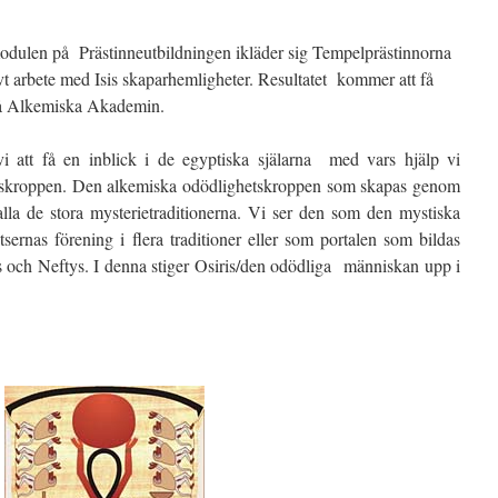
modulen på Prästinneutbildningen ikläder sig Tempelprästinnorna
ivt arbete med Isis skaparhemligheter. Resultatet kommer att få
på Alkemiska Akademin.
i att få en inblick i de egyptiska själarna med vars hjälp vi
onskroppen. Den alkemiska odödlighetskroppen som skapas genom
 alla de stora mysterietraditionerna. Vi ser den som den mystiska
rnas förening i flera traditioner eller som portalen som bildas
s och Neftys. I denna stiger Osiris/den odödliga människan upp i