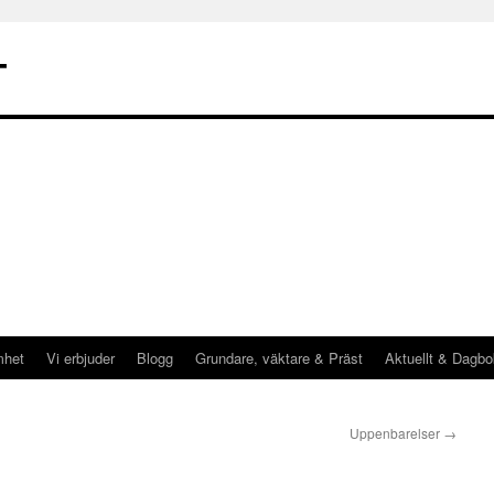
T
mhet
Vi erbjuder
Blogg
Grundare, väktare & Präst
Aktuellt & Dagbo
Uppenbarelser
→