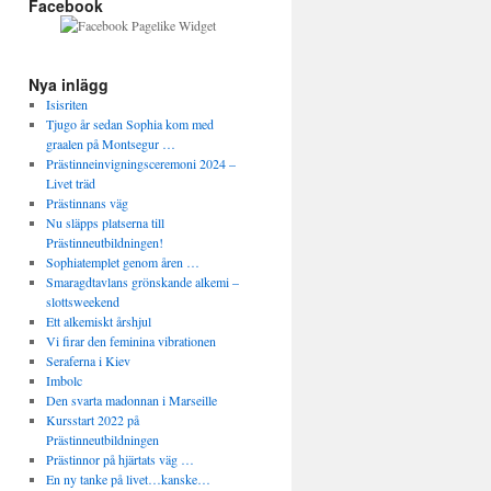
Facebook
Nya inlägg
Isisriten
Tjugo år sedan Sophia kom med
graalen på Montsegur …
Prästinneinvigningsceremoni 2024 –
Livet träd
Prästinnans väg
Nu släpps platserna till
Prästinneutbildningen!
Sophiatemplet genom åren …
Smaragdtavlans grönskande alkemi –
slottsweekend
Ett alkemiskt årshjul
Vi firar den feminina vibrationen
Seraferna i Kiev
Imbolc
Den svarta madonnan i Marseille
Kursstart 2022 på
Prästinneutbildningen
Prästinnor på hjärtats väg …
En ny tanke på livet…kanske…