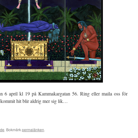
n 6 april kl 19 på Kammakargatan 56. Ring eller maila oss för
kommit hit blir aldrig mer sig lik…
ade
. Bokmärk
permalänken
.