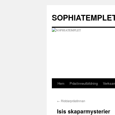
Hoppa
till
SOPHIATEMPLE
innehåll
Hem
Prästinneutbildning
Verksa
←
Riddarprästinnan
Isis skaparmysterier