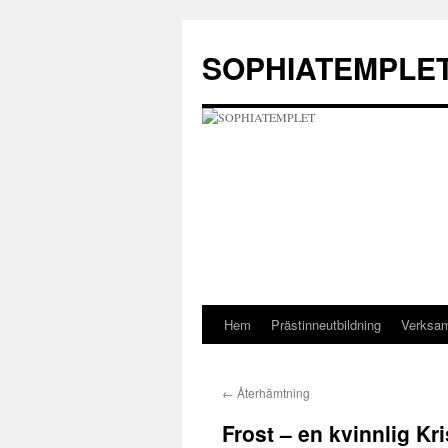
Hoppa
till
SOPHIATEMPLE
innehåll
Hem
Prästinneutbildning
Verksa
←
Återhämtning
Frost – en kvinnlig Kr