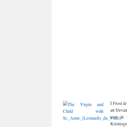
I Frost ä
att förva
som är f
Kristusg