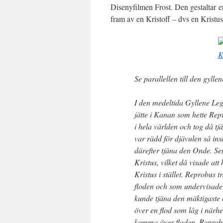
Disenyfilmen Frost. Den gestaltar en
fram av en Kristoff – dvs en Kristus
Se parallellen till den gylle
I den medeltida Gyllene Leg
jätte i Kanan som hette Repr
i hela världen och tog då t
var rädd för djävulen så in
därefter tjäna den Onde. Sen
Kristus, vilket då visade att
Kristus i stället. Reprobus t
floden och som undervisade
kunde tjäna den mäktigaste 
över en flod som låg i närh
komma över floden. Reprobus