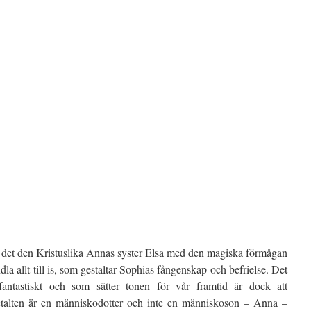
r det den Kristuslika Annas syster Elsa med den magiska förmågan
ndla allt till is, som gestaltar Sophias fångenskap och befrielse. Det
antastiskt och som sätter tonen för vår framtid är dock att
etalten är en människodotter och inte en människoson – Anna –