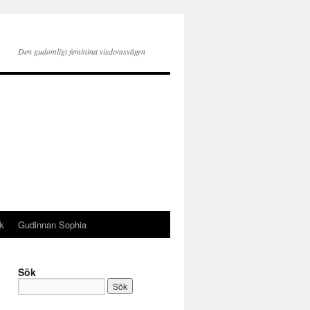
Den gudomligt feminina visdomsvägen
k
Gudinnan Sophia
Sök