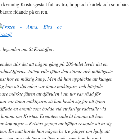
 kvinnlig Kristusgestalt full av tro, hopp och kärlek och som bärs
bärare ridande på en ren.
ne legenden om St Kristoffer:
enden står det att någon gång på 200-talet levde det en
obusOfferus. Jätten ville tjäna den störste och mäktigaste
jänst hos en mäktig kung. Men då han upptäckte att kungen
såg han att djävulen var ännu mäktigare, och började
are märkte jätten att djävulen i sin tur var rädd för
 han var ännu mäktigare, så han beslöt sig för att tjäna
räffade en eremit som bodde vid ett farligt vadställe vid
 honom om Kristus. Eremiten sade åt honom att han
av konungar – Kristus genom att hjälpa resande att ta sig
eten. En natt hörde han någon be tre gånger om hjälp att
 steg upp och fann en liten pojke som han bar ut i