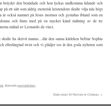
n betyder den benådade och hon lyckas undkomma lidande och
p på ett sätt som aldrig exoterisk kristendom skulle vilja tala högt
 är också namnet på Jesus mormor och gestaltas ibland som en
adonna och finns med på en mycket känd målning av de tre
onerna målad av Leonardo da vinci.
 skulle ha skrivit manus…där den sanna kärleken befriar Sophia
h efterlängtad twist och vi glädjer oss åt den goda nyheten som
ade
. Bokmärk
permalänken
.
Sista resan till Rennes le Chateau
→