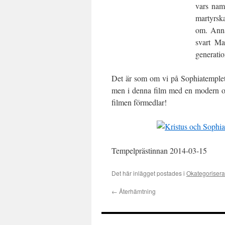
vars nam
martyrska
om. Anna
svart M
generati
Det är som om vi på Sophiatemplet
men i denna film med en modern oc
filmen förmedlar!
Tempelprästinnan 2014-03-15
Det här inlägget postades i
Okategoriser
←
Återhämtning