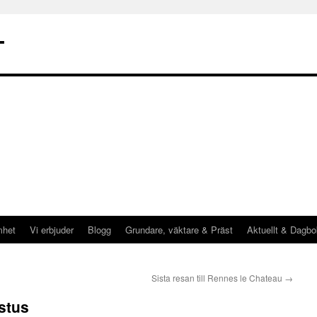
T
mhet
Vi erbjuder
Blogg
Grundare, väktare & Präst
Aktuellt & Dagbo
Sista resan till Rennes le Chateau
→
istus