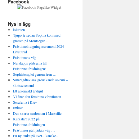
Facebook
Nya inlägg
Isisriten
Tjugo år sedan Sophia kom med
graalen på Montsegur …
Prästinneinvigningsceremoni 2024 –
Livet träd
Prästinnans väg
Nu släpps platserna till
Prästinneutbildningen!
Sophiatemplet genom åren …
Smaragdtavlans grönskande alkemi –
slottsweekend
Ett alkemiskt årshjul
Vi firar den feminina vibrationen
Seraferna i Kiev
Imbolc
Den svarta madonnan i Marseille
Kursstart 2022 på
Prästinneutbildningen
Prästinnor på hjärtats väg …
En ny tanke på livet…kanske…