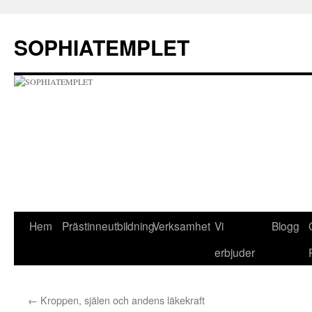
Hoppa
till
SOPHIATEMPLET
innehåll
Hem
Prästinneutbildning
Verksamhet
Vi
Blogg
erbjuder
←
Kroppen, själen och andens läkekraft