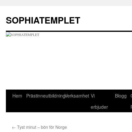
Hoppa
till
SOPHIATEMPLET
innehåll
Hem
Prästinneutbildning
Verksamhet
Vi
Blogg
erbjuder
←
Tyst minut – bön för Norge