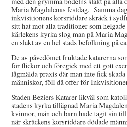
med den grymma bödelns slakt på alla 
Maria Magdalenas festdag. Samma dag
inkvisitionens korsriddare skräck i sydfr
sitt hat mot alla traditioner som helgad
kärlekens kyrka slog man på Maria Mag
en slakt av en hel stads befolkning på c
De av påvedömet fruktade katarerna so
för flickor och föregick med ett gott exe
lågmälda praxis där man inte fick skada 
människor, föll då offer för Inkvisitione
Staden Beziers Katarer likväl som katoli
stadens kyrka tillägnad Maria Magdalen
kvinnor, män och barn hade tagit sin til
när skräckens korsriddare dödade männi