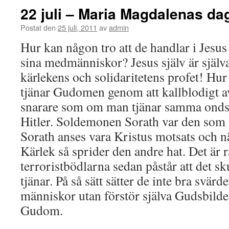
22 juli – Maria Magdalenas dag
Postat den
25 juli, 2011
av
admin
Hur kan någon tro att de handlar i Jesu
sina medmänniskor? Jesus själv är själv
kärlekens och solidaritetens profet! Hur
tjänar Gudomen genom att kallblodigt av
snarare som om man tjänar samma ondsk
Hitler. Soldemonen Sorath var den som Hi
Sorath anses vara Kristus motsats och n
Kärlek så sprider den andre hat. Det är ra
terroristbödlarna sedan påstår att det s
tjänar. På så sätt sätter de inte bra svärd
människor utan förstör själva Gudsbilde
Gudom.