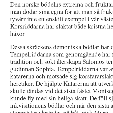
Den norske bödelns extrema och frukta
man dödar sina egna för att man så frukt
tyvärr inte ett enskilt exempel i vår väst
Korsriddarna har slaktat både kristna h
häxor
Dessa skräckens demoniska bödlar har d
Tempelriddarna som genomgående har f
tradition och sökt återskapa Salomos te
gudinnan Sophia. Tempelriddarna var 
katarerna och motsade sig korsfararslak
heretiker. De hjälpte Katarerna att utver
skulle tändas vid det sista fästet Montse
kunde fly med sin heliga skatt. De föll sj
inkvisitionens bödlar och när den sista
stormästare brändes på bål, gick Maria 