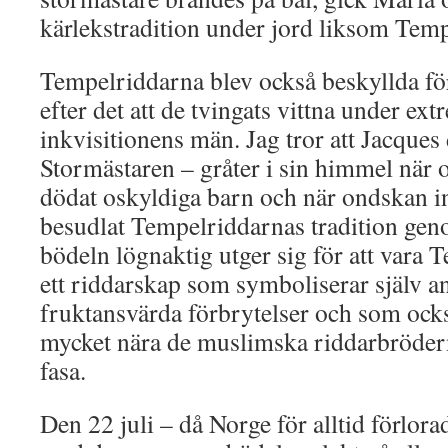
kärlekstradition under jord liksom Temp
Tempelriddarna blev också beskyllda för
efter det att de tvingats vittna under ex
inkvisitionens män. Jag tror att Jacques
Stormästaren – gråter i sin himmel när 
dödat oskyldiga barn och när ondskan i
besudlat Tempelriddarnas tradition gen
bödeln lögnaktig utger sig för att vara 
ett riddarskap som symboliserar själv ant
fruktansvärda förbrytelser och som ocks
mycket nära de muslimska riddarbrödern
fasa.
Den 22 juli – då Norge för alltid förlora