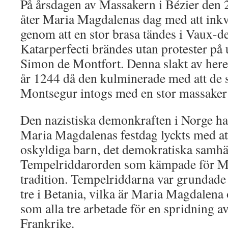
På årsdagen av Massakern i Bézier den 2
åter Maria Magdalenas dag med att inkvis
genom att en stor brasa tändes i Vaux-
Katarperfecti brändes utan protester p
Simon de Montfort. Denna slakt av heret
år 1244 då den kulminerade med att de si
Montsegur intogs med en stor massaker p
Den nazistiska demonkraften i Norge ha
Maria Magdalenas festdag lyckts med att
oskyldiga barn, det demokratiska samhäl
Tempelriddarorden som kämpade för M
tradition. Tempelriddarna var grundade t
tre i Betania, vilka är Maria Magdalena
som alla tre arbetade för en spridning a
Frankrike.