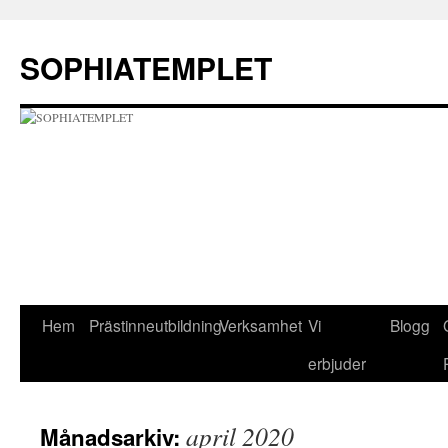
Hoppa
till
SOPHIATEMPLET
innehåll
Hem
Prästinneutbildning
Verksamhet
Vi
Blogg
erbjuder
april 2020
Månadsarkiv: