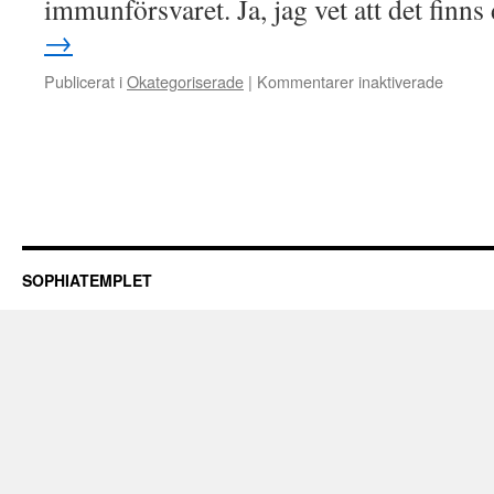
immunförsvaret. Ja, jag vet att det fin
→
för
Publicerat i
Okategoriserade
|
Kommentarer inaktiverade
Kroppe
själen
och
andens
läkekra
SOPHIATEMPLET