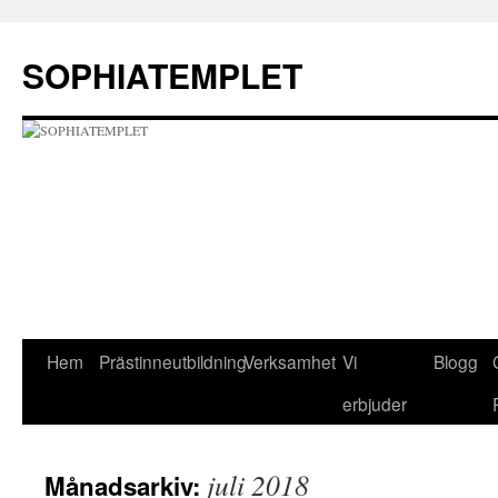
Hoppa
till
SOPHIATEMPLET
innehåll
Hem
Prästinneutbildning
Verksamhet
Vi
Blogg
erbjuder
juli 2018
Månadsarkiv: