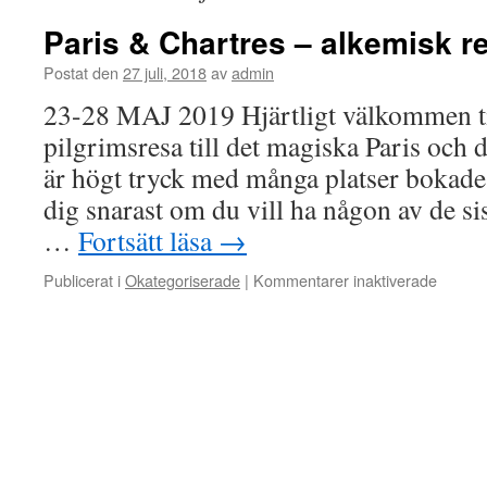
Paris & Chartres – alkemisk r
Postat den
27 juli, 2018
av
admin
23-28 MAJ 2019 Hjärtligt välkommen til
pilgrimsresa till det magiska Paris och 
är högt tryck med många platser bokad
dig snarast om du vill ha någon av de si
…
Fortsätt läsa
→
för
Publicerat i
Okategoriserade
|
Kommentarer inaktiverade
Paris
&
Chartr
–
alkemi
resa
maj
2019