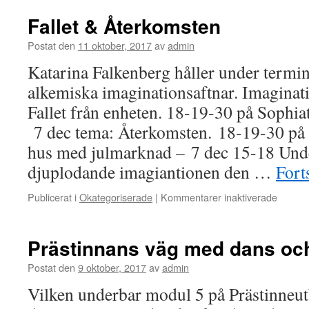
Fallet & Återkomsten
Postat den
11 oktober, 2017
av
admin
Katarina Falkenberg håller under termin
alkemiska imaginationsaftnar. Imaginat
Fallet från enheten. 18-19-30 på Sophi
7 dec tema: Återkomsten. 18-19-30 på
hus med julmarknad – 7 dec 15-18 Unde
djuplodande imagiantionen den …
Fort
för
Publicerat i
Okategoriserade
|
Kommentarer inaktiverade
Fallet
&
Återko
Prästinnans väg med dans oc
Postat den
9 oktober, 2017
av
admin
Vilken underbar modul 5 på Prästinneu