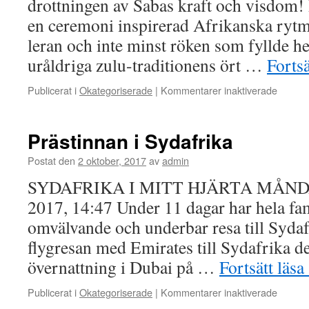
drottningen av Sabas kraft och visdom!
en ceremoni inspirerad Afrikanska rytme
leran och inte minst röken som fyllde he
uråldriga zulu-traditionens ört …
Fortsä
för
Publicerat i
Okategoriserade
|
Kommentarer inaktiverade
Prästi
väg
med
Prästinnan i Sydafrika
dans
och
Postat den
2 oktober, 2017
av
admin
ceremo
SYDAFRIKA I MITT HJÄRTA MÅND
2017, 14:47 Under 11 dagar har hela fam
omvälvande och underbar resa till Sydaf
flygresan med Emirates till Sydafrika d
övernattning i Dubai på …
Fortsätt läsa
för
Publicerat i
Okategoriserade
|
Kommentarer inaktiverade
Prästi