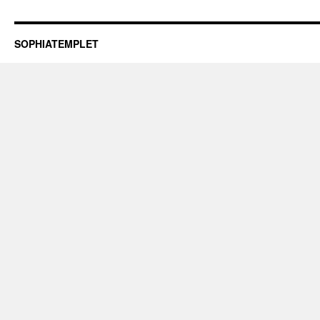
i
Sydafri
SOPHIATEMPLET