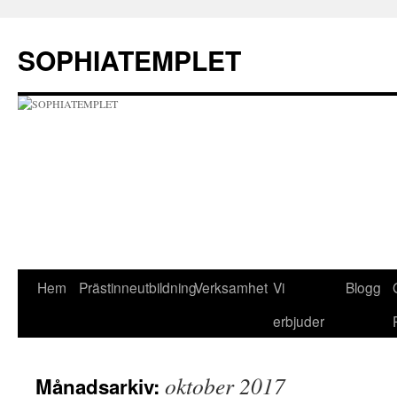
Hoppa
till
SOPHIATEMPLET
innehåll
Hem
Prästinneutbildning
Verksamhet
Vi
Blogg
erbjuder
oktober 2017
Månadsarkiv: