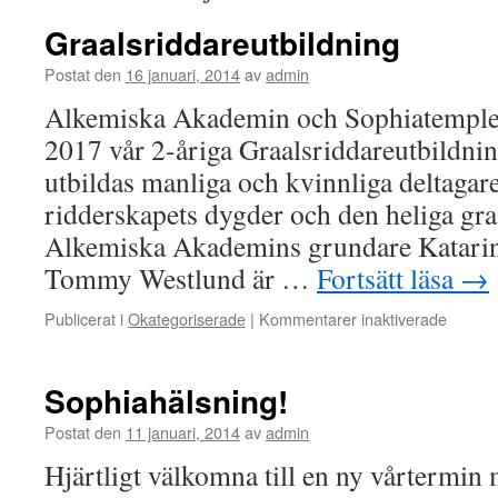
Graalsriddareutbildning
Postat den
16 januari, 2014
av
admin
Alkemiska Akademin och Sophiatemplet s
2017 vår 2-åriga Graalsriddareutbildnin
utbildas manliga och kvinnliga deltagare
ridderskapets dygder och den heliga gra
Alkemiska Akademins grundare Katarin
Tommy Westlund är …
Fortsätt läsa
→
för
Publicerat i
Okategoriserade
|
Kommentarer inaktiverade
Graalsr
Sophiahälsning!
Postat den
11 januari, 2014
av
admin
Hjärtligt välkomna till en ny vårtermin