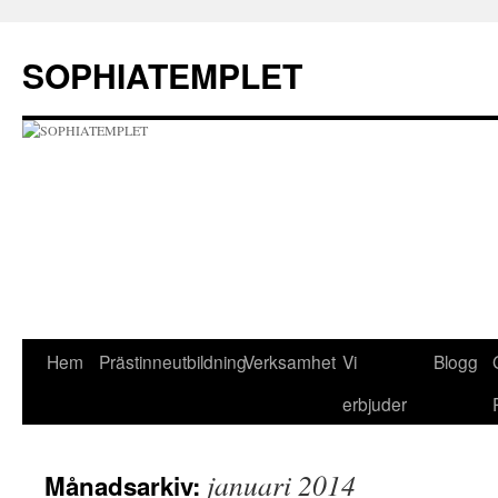
Hoppa
till
SOPHIATEMPLET
innehåll
Hem
Prästinneutbildning
Verksamhet
Vi
Blogg
erbjuder
januari 2014
Månadsarkiv: